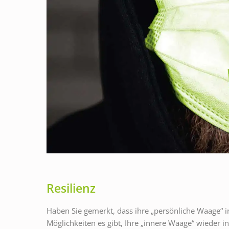
D
E
N
–
D
I
E
B
A
Resilienz
L
Haben Sie gemerkt, dass ihre „persönliche Waage“ i
A
Möglichkeiten es gibt, Ihre „innere Waage“ wieder in