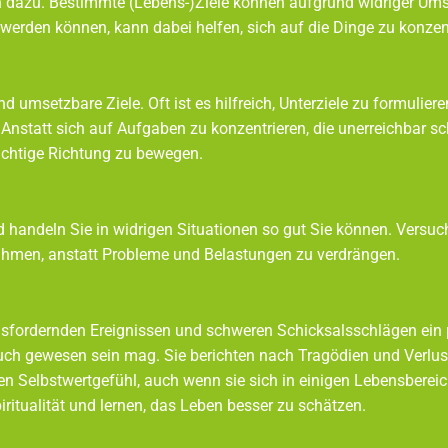
azu. Bestimmte (Lebens-)Ziele können aufgrund widriger Umstä
werden können, kann dabei helfen, sich auf die Dinge zu konzen
und umsetzbare Ziele. Oft ist es hilfreich, Unterziele zu formuli
n. Anstatt sich auf Aufgaben zu konzentrieren, die unerr
ichtige Richtung zu bewegen.
handeln Sie in widrigen Situationen so gut Sie können. Versuche
ahmen, anstatt Probleme und Belastungen zu verdrängen.
sfordernden Ereignissen und schweren Schicksalsschlägen ein 
s auch gewesen sein mag. Sie berichten nach Tragödien 
erten Selbstwertgefühl, auch wenn sie sich in einigen L
piritualität und lernen, das Leben besser zu schätzen.