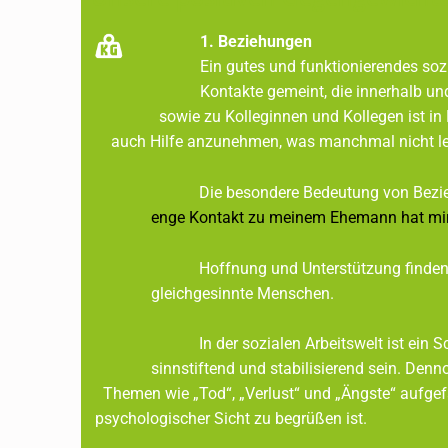
N
D
1. Beziehungen
Ein gutes und funktionierendes soz
E
Kontakte gemeint, die innerhalb 
sowie zu Kolleginnen und Kollegen ist in Kr
N
auch Hilfe anzunehmen, was manchmal nicht leic
–
Die besondere Bedeutung von Beziehungen zeig
K
enge Kontakt zu meinem Ehemann hat mir in d
A
Hoffnung und Unterstützung finden viele auc
P
gleichgesinnte Menschen.
I
In der sozialen Arbeitswelt ist ein Schut
T
sinnstiftend und stabilisierend sein. Den
Themen wie „Tod“, „Verlust“ und „Ängste“
E
psychologischer Sicht zu begrüßen ist.