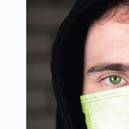
I
S
E
N
Ü
B
E
R
W
I
N