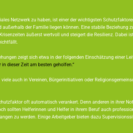
iales Netzwerk zu haben, ist einer der wichtigsten Schutzfaktor
und außerhalb der Familie liegen können. Eine stabile Bezieh
isenzeiten äußerst wertvoll und steigert die Resilienz
htfällt.
t sich etwa in der folgenden Einschätzung einer Leiteri
ieser Zeit am besten geholfen.“
h in Vereinen, Bürgerinitiativen oder Religionsgemeins
zfaktor oft automatisch verankert. Denn anderen in i
noch sollten Helferinnen und Helfer in ihrem Beruf a
 aufgefangen zu werden. Einige Arbeitgeber bieten d