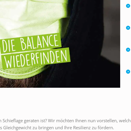
n Schieflage geraten ist? Wir möchten Ihnen nun vorstellen, welc
s Gleichgewicht zu bringen und Ihre Resilienz zu fördern.