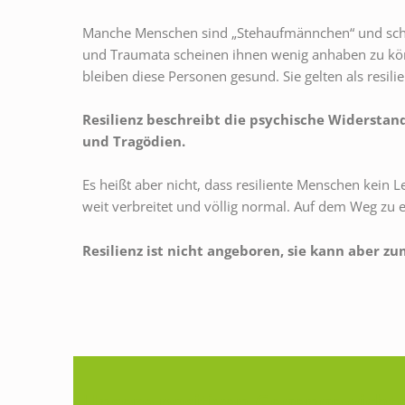
N
Manche Menschen sind „Stehaufmännchen“ und schein
C
und Traumata scheinen ihnen wenig anhaben zu kö
bleiben diese Personen gesund. Sie gelten als resilie
E
W
Resilienz beschreibt die psychische Widerstan
und Tragödien.
I
Es heißt aber nicht, dass resiliente Menschen kein 
E
weit verbreitet und völlig normal. Auf dem Weg zu 
D
Resilienz ist nicht angeboren, sie kann aber z
E
R
F
I
Unsere positiven Gegengewicht