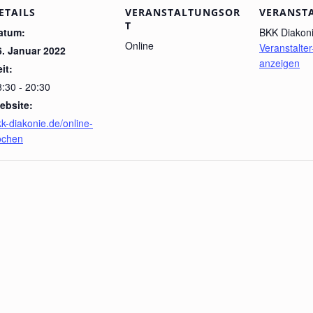
ETAILS
VERANSTALTUNGSOR
VERANST
T
atum:
BKK Diakon
Online
Veranstalte
6. Januar 2022
anzeigen
it:
8:30 - 20:30
ebsite:
k-diakonie.de/online-
ochen