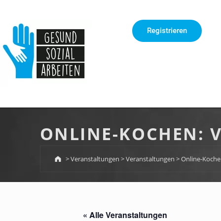
springen
Registrieren
ONLINE-KOCHEN: 
>
Veranstaltungen
>
Veranstaltungen
>
Online-Koche
« Alle Veranstaltungen