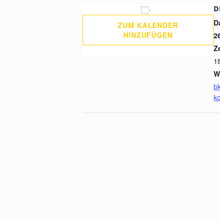
D
D
ZUM KALENDER
HINZUFÜGEN
2
Ze
1
W
bk
k