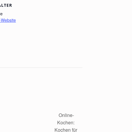
ALTER
ie
r-Website
Online-
Kochen: 
Kochen für 