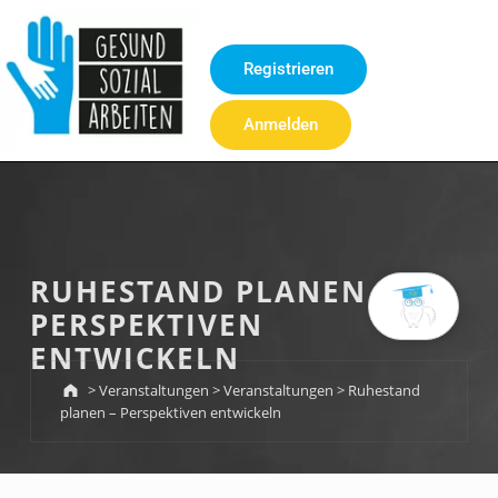
Inhalt
springen
Registrieren
Anmelden
RUHESTAND PLANEN –
PERSPEKTIVEN
ENTWICKELN
>
Veranstaltungen
>
Veranstaltungen
>
Ruhestand
planen – Perspektiven entwickeln