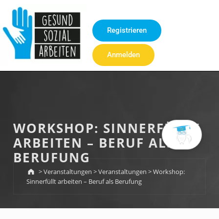
Inhalt
springen
Registrieren
Anmelden
WORKSHOP: SINNERFÜLLT
ARBEITEN – BERUF ALS
BERUFUNG
>
Veranstaltungen
>
Veranstaltungen
>
Workshop:
Sinnerfüllt arbeiten – Beruf als Berufung