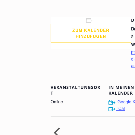
D
D
ZUM KALENDER
HINZUFÜGEN
2
W
ht
d
a
VERANSTALTUNGSOR
IN MEINEN
T
KALENDER
Online
Google K
iCal