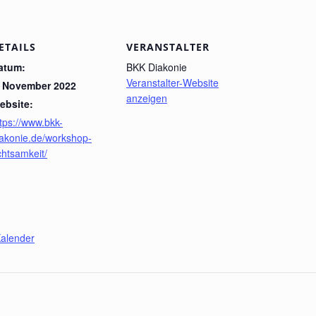
ETAILS
VERANSTALTER
atum:
BKK Diakonie
Veranstalter-Website
. November 2022
anzeigen
ebsite:
tps://www.bkk-
iakonie.de/workshop-
chtsamkeit/
alender