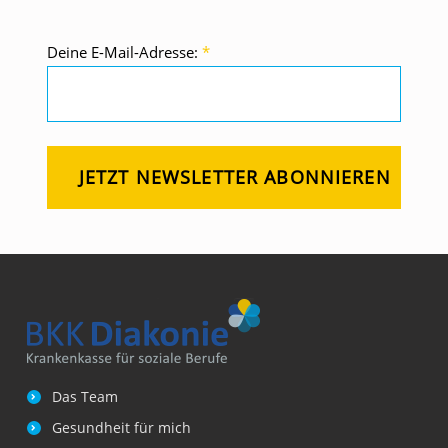
R
O
Deine E-Mail-Adresse:
*
T
Z
S
C
H
I
C
H
T
A
R
B
Das Team
E
Gesundheit für mich