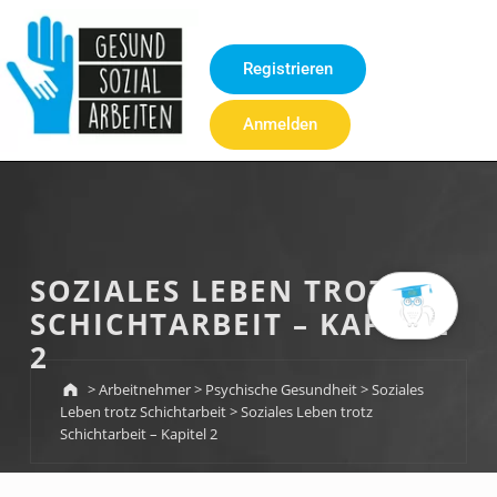
Inhalt
springen
Registrieren
Anmelden
SOZIALES LEBEN TROTZ
SCHICHTARBEIT – KAPITEL
2
>
Arbeitnehmer
>
Psychische Gesundheit
>
Soziales
Leben trotz Schichtarbeit
>
Soziales Leben trotz
Schichtarbeit – Kapitel 2