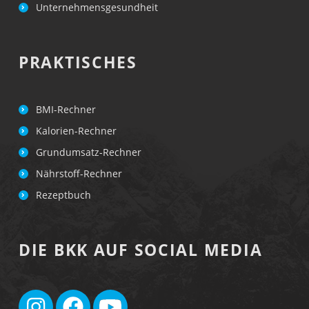
I
Unternehmensgesundheit
T
–
PRAKTISCHES
K
A
P
BMI-Rechner
I
Kalorien-Rechner
T
Grundumsatz-Rechner
E
Nährstoff-Rechner
L
Rezeptbuch
2
DIE BKK AUF SOCIAL MEDIA