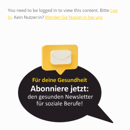
S
You need to be logged in to view this content. Bitte
Log
In
. Kein Nutzer:in?
Werden Sie Nutzer:in bei uns
O
Z
I
A
L
E
S
L
E
B
E
N
T