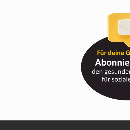
Z
I
A
L
E
S
L
E
B
E
N