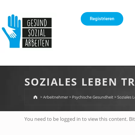
springen
Registrieren
SOZIALES LEBEN T
>
Arbeitnehmer
>
Psychische Gesundheit
>
Soziales L
S
You need to be logged in to view this content. Bi
O