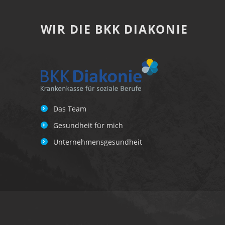
T
WIR DIE BKK DIAKONIE
R
O
T
Z
S
Das Team
Gesundheit für mich
C
Unternehmensgesundheit
H
I
C
H