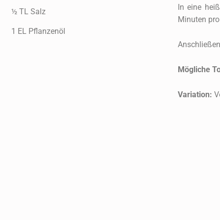
In eine hei
½ TL Salz
Minuten pro
1 EL Pflanzenöl
Anschließen
Mögliche To
Variation:
Ve