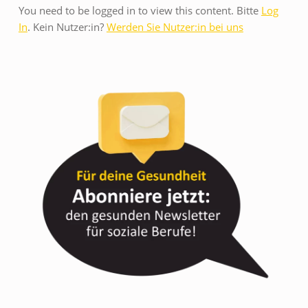
Z
You need to be logged in to view this content. Bitte
Log
In
. Kein Nutzer:in?
Werden Sie Nutzer:in bei uns
E
I
T
F
Ü
R
G
E
S
U
N
D
E
N