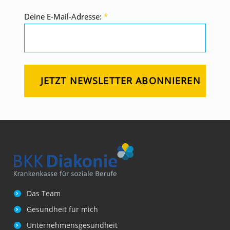
S
Deine E-Mail-Adresse:
*
C
H
L
A
F
–
K
A
P
I
T
E
Das Team
L
Gesundheit für mich
1
Unternehmensgesundheit