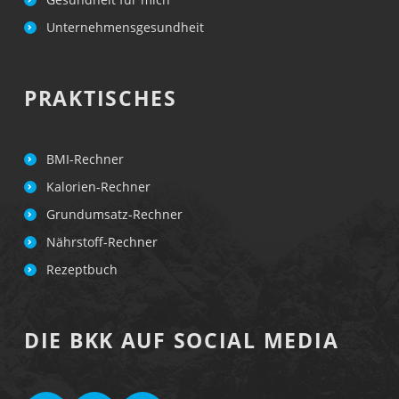
S
E
Unternehmensgesundheit
N
Z
PRAKTISCHES
U
(
U
BMI-Rechner
N
Kalorien-Rechner
-
Grundumsatz-Rechner
)
Nährstoff-Rechner
M
Rezeptbuch
Ö
G
DIE BKK AUF SOCIAL MEDIA
L
I