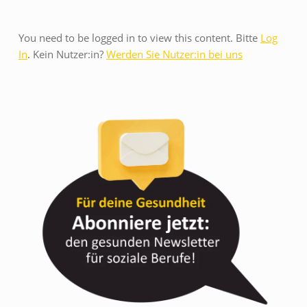
E
You need to be logged in to view this content. Bitte
Log
In
. Kein Nutzer:in?
Werden Sie Nutzer:in bei uns
R
N
Ä
H
R
U
N
G
B
E
I
S