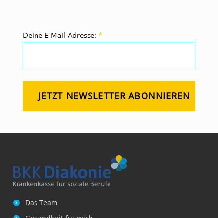
C
H
I
Deine E-Mail-Adresse:
*
C
H
T
A
R
B
E
I
T
–
E
S
Das Team
Gesundheit für mich