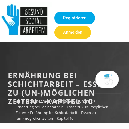
Inhalt
springen
Registrieren
Anmelden
ERNÄHRUNG BEI
SCHICHTARBEIT – ESSEN
ZU (UN-)MÖGLICHEN
ZEITEN – KAPITEL 10
>
Arbeitnehmer
>
Psychische Gesundheit
>
Ernährung bei Schichtarbeit – Essen zu (un-)möglichen
Zeiten
>
Ernährung bei Schichtarbeit – Essen zu
(un-)möglichen Zeiten – Kapitel 10