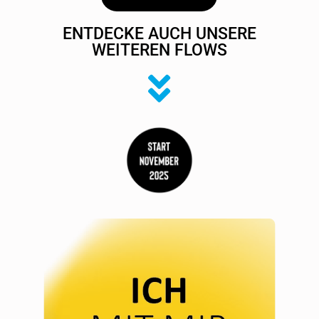
INHALT
ENTDECKE AUCH UNSERE
WEITEREN FLOWS
Menschlichkeit und Nächstenliebe am
Arbeitsplatz (45 Minuten + 15 Minuten
Austausch)