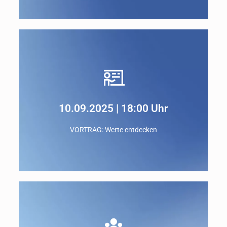
Wir haben mit Benjamin über Wege zu einem
erfüllterem Arbeitsleben gesprochen:
Zum Interview
10.09.2025 | 18:00 Uhr
VORTRAG: Werte entdecken
INHALT
Mein persönlicher Kompass für ein erfülltes