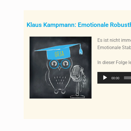
E
M
Klaus Kampmann: Emotionale Robusth
O
Es ist nicht imm
T
Emotionale Stabi
I
In dieser Folge 
O
Audio-
00:00
N
Player
A
L
E