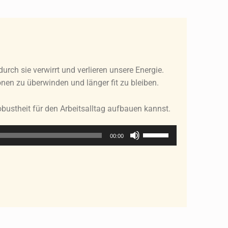
urch sie verwirrt und verlieren unsere Energie.
onen zu überwinden und länger fit zu bleiben.
obustheit für den Arbeitsalltag aufbauen kannst.
Pfeiltasten
00:00
Hoch/Runter
benutzen,
um
die
Lautstärke
zu
regeln.