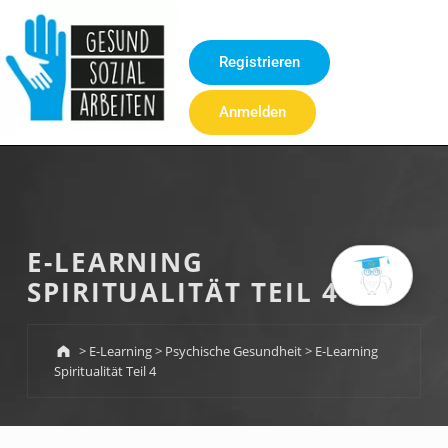
Inhalt
springen
Registrieren
Anmelden
E-LEARNING
SPIRITUALITÄT TEIL 4
>
E-Learning
>
Psychische Gesundheit
>
E-Learning
Spiritualität Teil 4