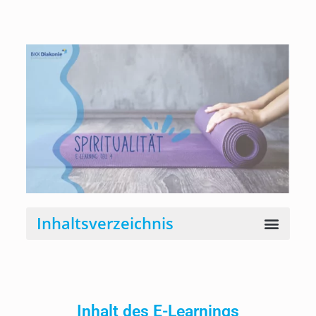
E
-
L
E
A
R
N
I
N
Inhalts­verzeichnis
G
S
P
I
Inhalt des E-Learnings