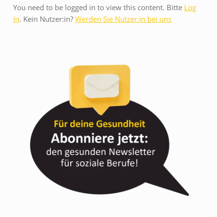
T
You need to be logged in to view this content. Bitte
Log
In
. Kein Nutzer:in?
Werden Sie Nutzer:in bei uns
I
P
P
S
,
U
M
D
E
M
H
E
R
B