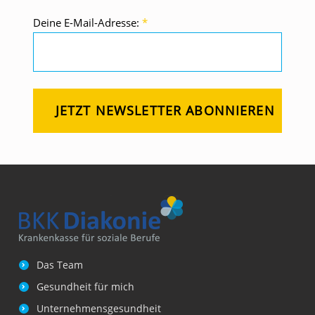
S
Deine E-Mail-Adresse:
*
T
B
L
U
E
S
Z
U
E
N
T
G
Das Team
E
Gesundheit für mich
H
Unternehmensgesundheit